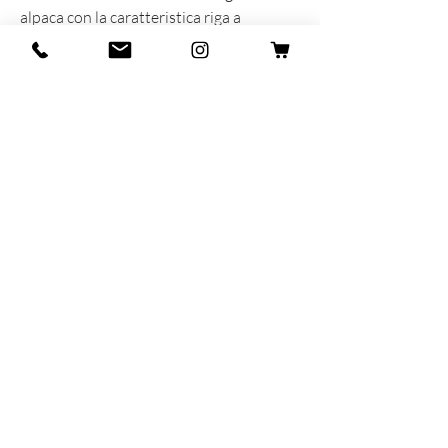
alpaca con la caratteristica riga a
marinaretto anni 60.
INFORMAZIONI SUL PRODOTTO
Prodotta e sognata con cuore e anima in
Italia
55% Lana - 40% Alpaca - 5% Lycra
Taglia unica MAN 40-45
MAR-SIL SRL
Strada Padana Superiore,
18 - 20063
Cernusco
sul Naviglio (MI)
VAT number: IT
11258460150
- SDI: W7YVJK9
contact@heritage91.com
Privacy & Cookie Policy