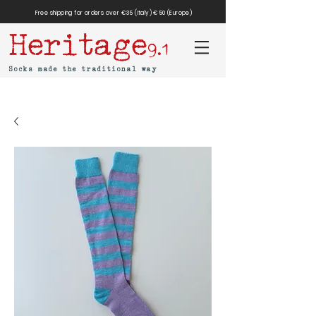
Free shipping for orders over €35 (Italy) €50 (Europe)
Heritage
9.1
Socks made the traditional way