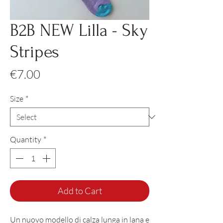
B2B NEW Lilla - Sky
Stripes
Price
€7.00
Size
*
Quantity
*
Add to Cart
Un nuovo modello di calza lunga in lana e