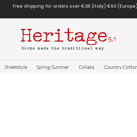
Free shipping for orders over €35 (Italy) €50 (Europe
Heritage
9.1
Socks made the traditional way
Streetstyle
Spring/Summer
Collabs
Country Cotto