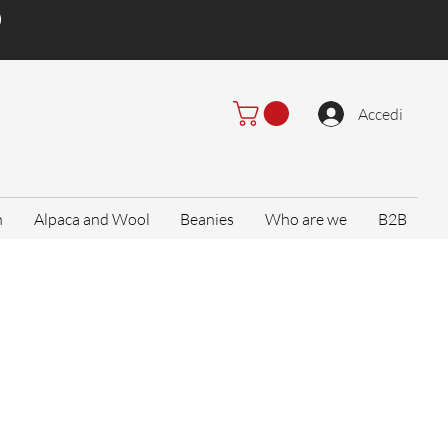
)
Accedi
n
Alpaca and Wool
Beanies
Who are we
B2B