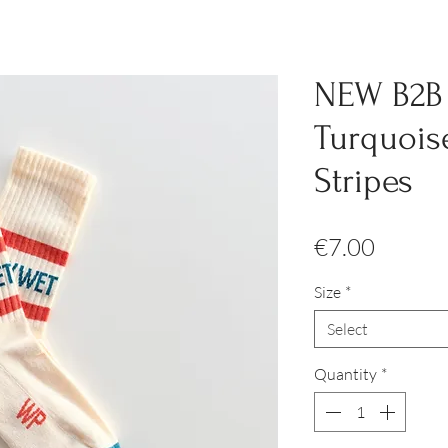
NEW B2B 
Turquois
Stripes
Price
€7.00
Size
*
Select
Quantity
*