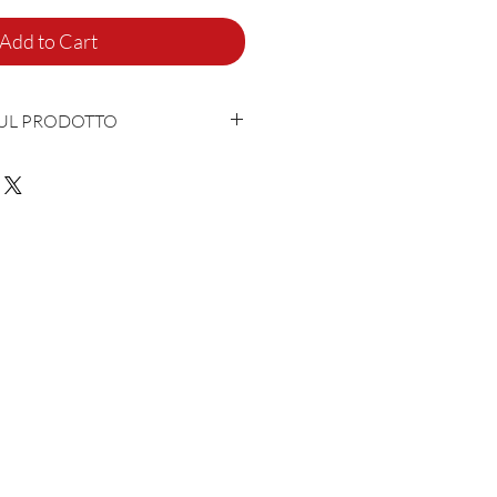
Add to Cart
SUL PRODOTTO
con cuore e anima in Italia
oliammide - 2% Elastane