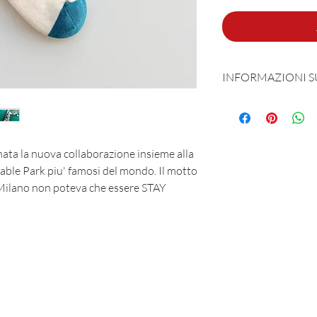
INFORMAZIONI 
Prodotta e sognata 
80% Cotone - 18% P
 nata la nuova collaborazione insieme alla
able Park piu' famosi del mondo. Il motto
Taglia unica 40-45
i Milano non poteva che essere STAY
MAR-SIL SRL
Strada Padana Superiore, 18 - 20063 Cernusco sul Naviglio (MI)