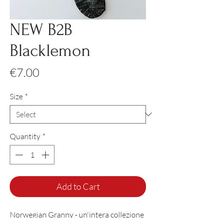
NEW B2B
Blacklemon
Price
€7.00
Size
*
Quantity
*
Add to Cart
Norwegian Granny - un'intera collezione