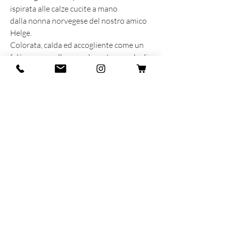
ispirata alle calze cucite a mano
dalla nonna norvegese del nostro amico
Helge.
Colorata, calda ed accogliente come un
falò acceso nella neve durante un sole di
mezzanotte scandinavo.
INFORMAZIONI SUL PRODOTTO
Prodotta e sognata con cuore e anima in
Italia
60% Lana - 40% Alpaca
MAR-SIL SRL
Strada Padana Superiore,
18 - 20063
Cernusco
sul Naviglio (MI)