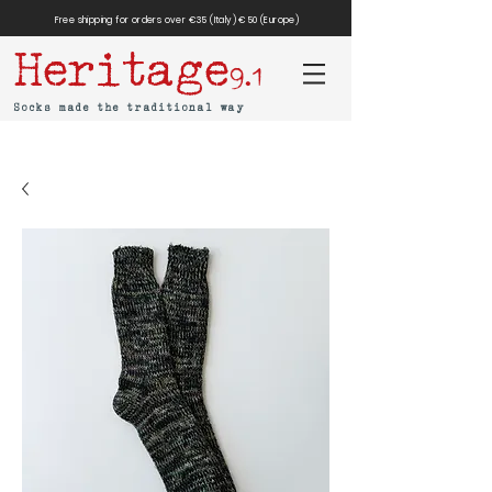
Free shipping for orders over €35 (Italy) €50 (Europe)
Heritage
9.1
Socks made the traditional way