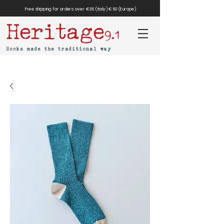
Free shipping for orders over €35 (Italy) €50 (Europe)
Heritage
9.1
Socks made the traditional way