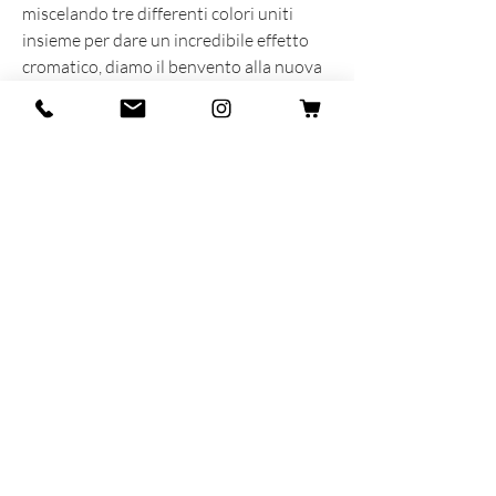
miscelando tre differenti colori uniti
insieme per dare un incredibile effetto
cromatico, diamo il benvento alla nuova
Blend Collection.
INFORMAZIONI SUL PRODOTTO
Prodotta e sognata con cuore e anima in
Italia
92% Cotton - 7% Poliamyde - 1%
Elastane
Taglia unica 35-40
MAR-SIL SRL
Strada Padana Superiore,
18 - 20063
Cernusco
sul Naviglio (MI)
VAT number: IT
11258460150
- SDI: W7YVJK9
contact@heritage91.com