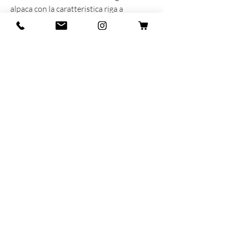
alpaca con la caratteristica riga a
marinaretto anni 60.
INFORMAZIONI SUL PRODOTTO
Prodotta e sognata con cuore e anima in
Italia
55% Lana - 40% Alpaca - 5% Lycra
Taglia unica MAN 40-45
MAR-SIL SRL
Strada Padana Superiore,
18 - 20063
Cernusco
sul Naviglio (MI)
VAT number: IT
11258460150
- SDI: W7YVJK9
contact@heritage91.com
Privacy & Cookie Policy