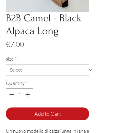
B2B Camel - Black
Alpaca Long
Price
€7.00
size
*
Quantity
*
Add to Cart
Un nuovo modello di calza lunga in lana e