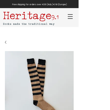
Free shipping for orders over €35 (Italy) €50 (Europe)
Heritage
9.1
Socks made the traditional way