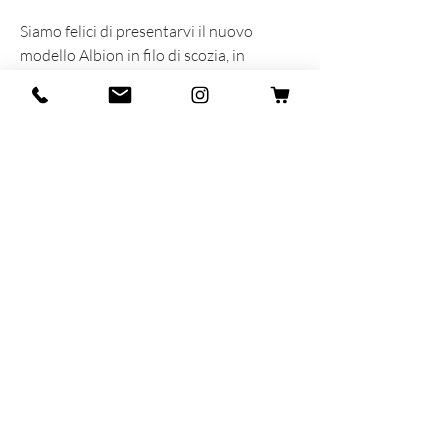
Siamo felici di presentarvi il nuovo
modello Albion in filo di scozia, in
collaborazione con Coolnes, storica
bottega Milanese in attivita' dal 1998.
INFORMAZIONI SUL PRODOTTO
Prodotta e sognata con cuore ed anima
in Italia
90% Fillo di Scozia - 10% Polyamide
MAR-SIL SRL
Strada Padana Superiore,
18 - 20063
Cernusco
sul Naviglio (MI)
VAT number: IT
11258460150
- SDI: W7YVJK9
contact@heritage91.com