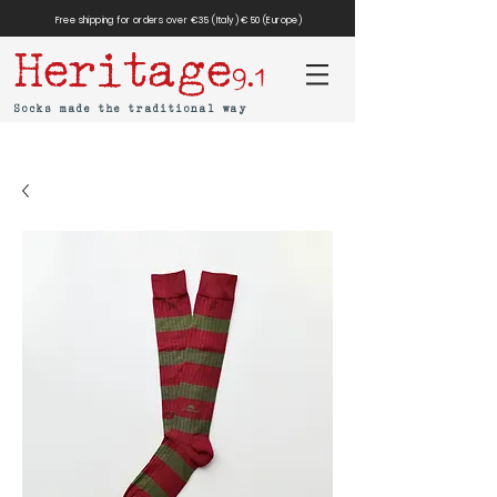
Free shipping for orders over €35 (Italy) €50 (Europe)
Heritage
9.1
Socks made the traditional way