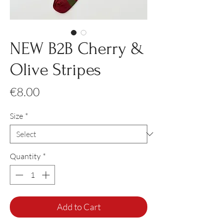
NEW B2B Cherry &
Olive Stripes
Price
€8.00
Size
*
Quantity
*
Add to Cart