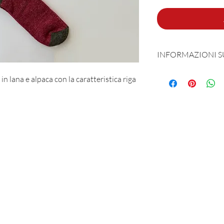
INFORMAZIONI 
Prodotta e sognata 
n lana e alpaca con la caratteristica riga
55% Lana - 40% Alp
Taglia unica MAN 4
MAR-SIL SRL
Strada Padana Superiore, 18 - 20063 Cernusco sul Naviglio (MI)
VAT number: IT 11258460150 - SDI: W7YVJK9
contact@heritage91.com
Privacy & Cookie Policy