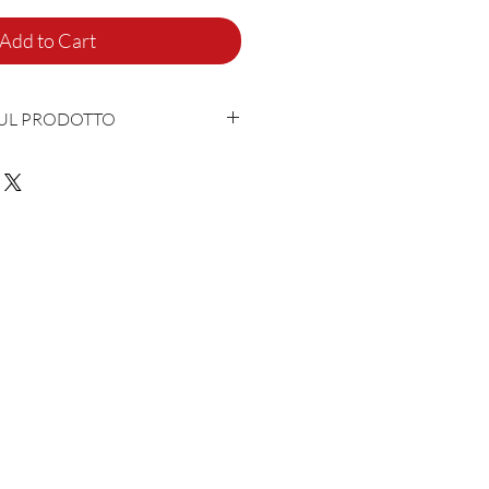
Add to Cart
SUL PRODOTTO
con cuore e anima in Italia
aca - 5% Lycra
0-45