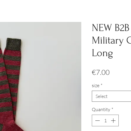
NEW B2B
Military 
Long
Price
€7.00
size
*
Select
Quantity
*