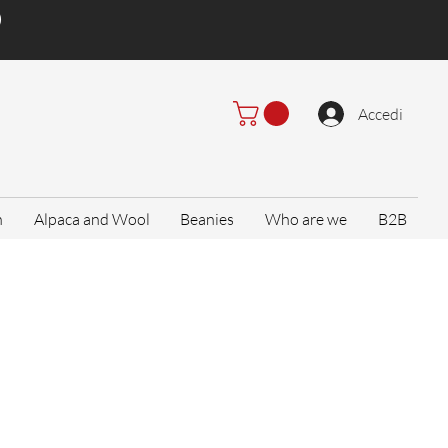
)
Accedi
n
Alpaca and Wool
Beanies
Who are we
B2B