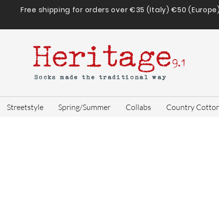
Free shipping for orders over €35 (Italy) €50 (Europe
Heritage
9.1
Socks made the traditional way
Streetstyle
Spring/Summer
Collabs
Country Cotto