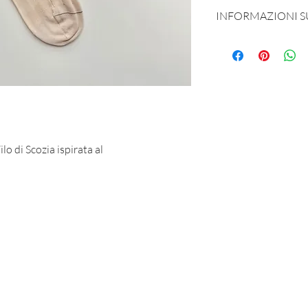
INFORMAZIONI 
Prodotta e sognata 
90% Fillo di Scozia
lo di Scozia ispirata al
MAR-SIL SRL
Strada Padana Superiore, 18 - 20063 Cernusco sul Naviglio (MI)
VAT number: IT 11258460150 - SDI: W7YVJK9
contact@heritage91.com