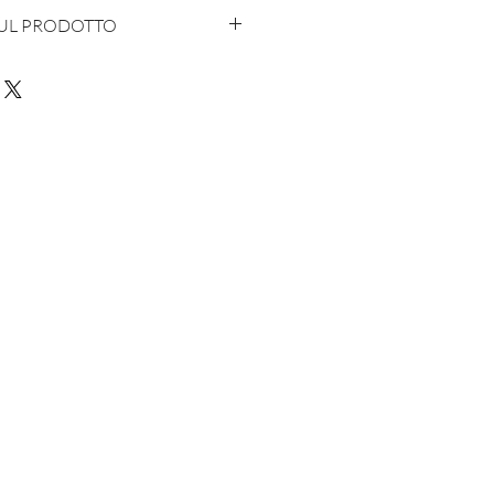
SUL PRODOTTO
con cuore ed anima in Italia
 - 10% Polyamide