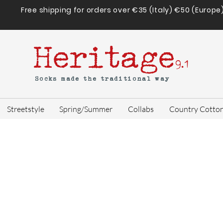
Free shipping for orders over €35 (Italy) €50 (Europe
Heritage
9.1
Socks made the traditional way
Streetstyle
Spring/Summer
Collabs
Country Cotto