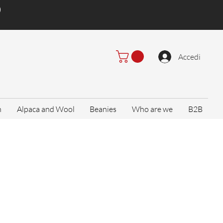
)
Accedi
n
Alpaca and Wool
Beanies
Who are we
B2B