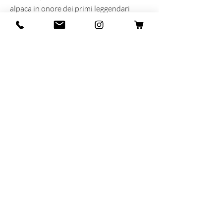
alpaca in onore dei primi leggendari
scalatori e delle loro epiche ascensioni.
INFORMAZIONI SUL PRODOTTO
Prodotta e sognata con cuore e anima in
Italia
60% Lana - 40% Alpaca
MAR-SIL SRL
Strada Padana Superiore,
18 - 20063
Cernusco
sul Naviglio (MI)
VAT number: IT
11258460150
- SDI: W7YVJK9
contact@heritage91.com
Privacy & Cookie Policy