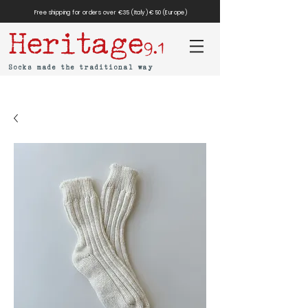
Free shipping for orders over €35 (Italy) €50 (Europe)
Heritage
9.1
Socks made the traditional way