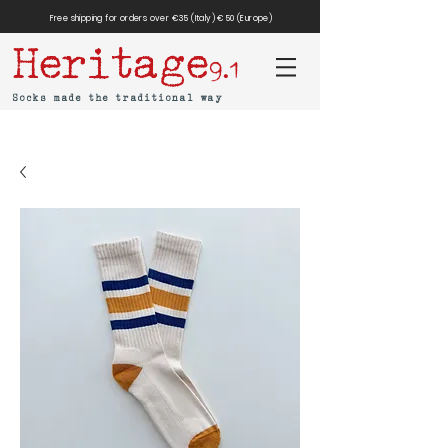
Free shipping for orders over €35 (Italy) €50 (Europe)
Heritage
9.1
Socks made the traditional way