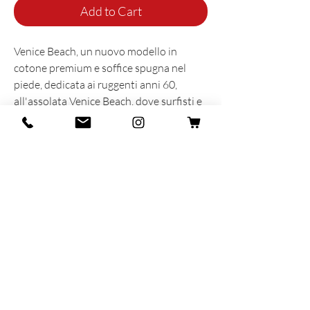
Add to Cart
Venice Beach, un nuovo modello in
cotone premium e soffice spugna nel
piede, dedicata ai ruggenti anni 60,
all'assolata Venice Beach, dove surfisti e
skaters con le loro calze in spugna hanno
dato vita ad uno stile unico ed
indimenticabile.
INFORMAZIONI SUL PRODOTTO
Prodotta e sognata con cuore e anima in
Italia
86% Organic Coton - 13% Polyamide -
1% Elastane