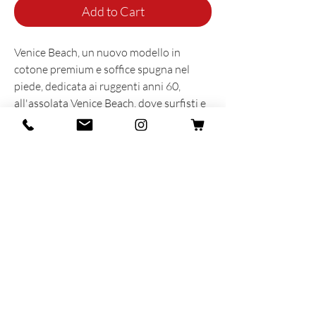
Add to Cart
Venice Beach, un nuovo modello in
cotone premium e soffice spugna nel
piede, dedicata ai ruggenti anni 60,
all'assolata Venice Beach, dove surfisti e
skaters con le loro calze in spugna hanno
dato vita ad uno stile unico ed
indimenticabile.
INFORMAZIONI SUL PRODOTTO
Prodotta e sognata con cuore e anima in
Italia
86% Organic Coton - 13% Polyamide -
1% Elastane