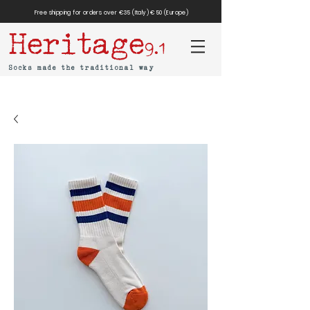
Free shipping for orders over €35 (Italy) €50 (Europe)
Heritage
9.1
Socks made the traditional way