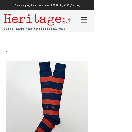
Free shipping for orders over €35 (Italy) €50 (Europe)
Heritage
9.1
Socks made the traditional way