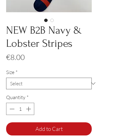
NEW B2B Navy &
Lobster Stripes
Price
€8.00
Size
*
Quantity
*
Add to Cart