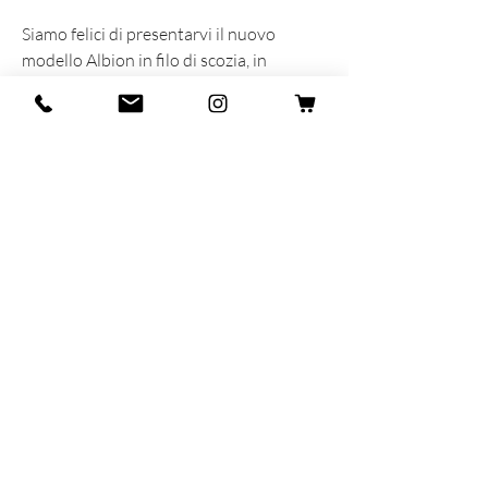
Siamo felici di presentarvi il nuovo
modello Albion in filo di scozia, in
collaborazione con Coolnes, storica
bottega Milanese in attivita' dal 1998.
INFORMAZIONI SUL PRODOTTO
Prodotta e sognata con cuore ed anima
in Italia
90% Fillo di Scozia - 10% Polyamide
MAR-SIL SRL
Strada Padana Superiore,
18 - 20063
Cernusco
sul Naviglio (MI)
VAT number: IT
11258460150
- SDI: W7YVJK9
contact@heritage91.com