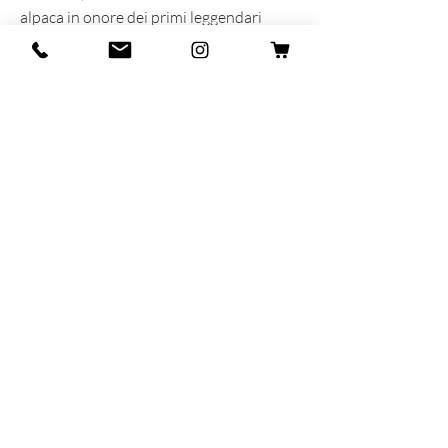
alpaca in onore dei primi leggendari
scalatori e delle loro epiche ascensioni.
INFORMAZIONI SUL PRODOTTO
Prodotta e sognata con cuore e anima in
Italia
60% Lana - 40% Alpaca
MAR-SIL SRL
Strada Padana Superiore,
18 - 20063
Cernusco
sul Naviglio (MI)
VAT number: IT
11258460150
- SDI: W7YVJK9
contact@heritage91.com
Privacy & Cookie Policy