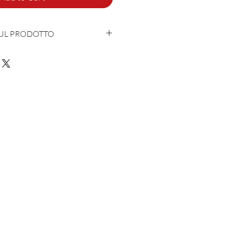
SUL PRODOTTO
con cuore e anima in Italia
aca - 10% Spugna