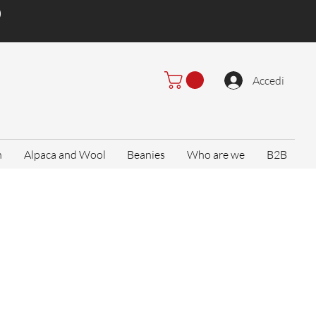
)
Accedi
n
Alpaca and Wool
Beanies
Who are we
B2B