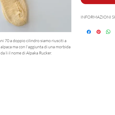
INFORMAZIONI 
Prodotta e sognata 
50% Lana - 40% Alp
i 70 a doppio cilindro siamo riusciti a
e alpaca ma con l'aggiunta di una morbida
da li il nome di Alpaka Rucker.
MAR-SIL SRL
Strada Padana Superiore, 18 - 20063 Cernusco sul Naviglio (MI)
VAT number: IT 11258460150 - SDI: W7YVJK9
contact@heritage91.com