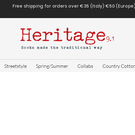
Free shipping for orders over €35 (Italy) €50 (Europe
Heritage
9.1
Socks made the traditional way
Streetstyle
Spring/Summer
Collabs
Country Cotto