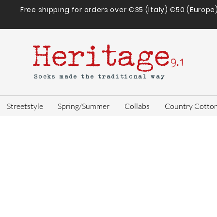
Free shipping for orders over €35 (Italy) €50 (Europe
Heritage
9.1
Socks made the traditional way
Streetstyle
Spring/Summer
Collabs
Country Cotto