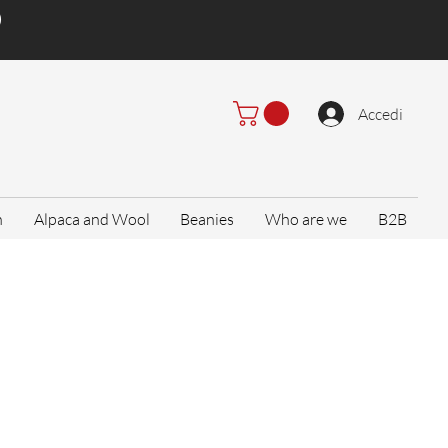
)
Accedi
n
Alpaca and Wool
Beanies
Who are we
B2B