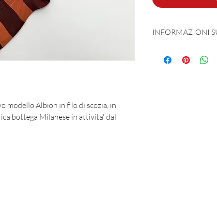
INFORMAZIONI 
Prodotta e sognata 
90% Fillo di Scozia
vo modello Albion in filo di scozia, in
ca bottega Milanese in attivita' dal
MAR-SIL SRL
Strada Padana Superiore, 18 - 20063 Cernusco sul Naviglio (MI)
VAT number: IT 11258460150 - SDI: W7YVJK9