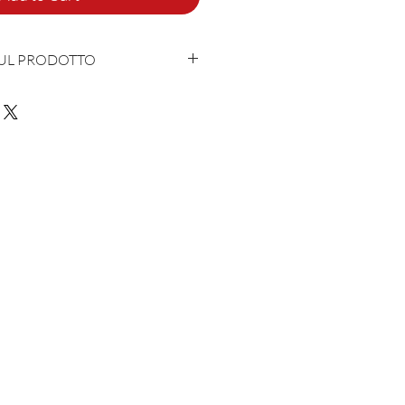
SUL PRODOTTO
con cuore ed anima in Italia
 - 10% Polyamide