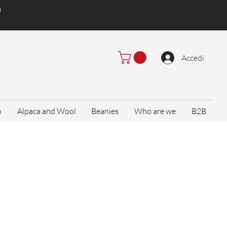
)
Accedi
n
Alpaca and Wool
Beanies
Who are we
B2B