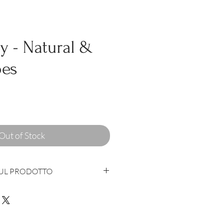
 - Natural &
pes
Out of Stock
SUL PRODOTTO
con cuore e anima in Italia
 - 7% Polyamide - 1% Elastane