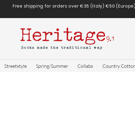
Free shipping for orders over €35 (Italy) €50 (Europe
Heritage
9.1
Socks made the traditional way
Streetstyle
Spring/Summer
Collabs
Country Cotto