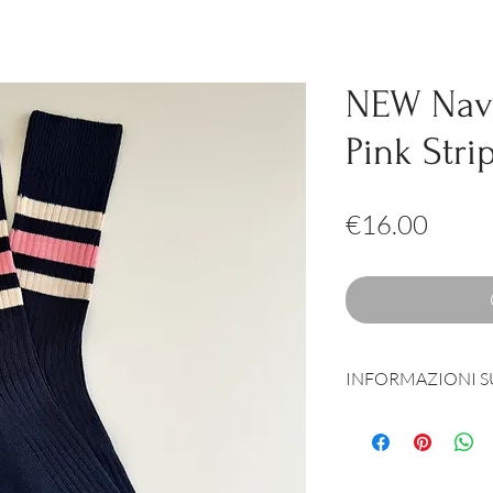
NEW Navy
Pink Stri
Price
€16.00
INFORMAZIONI 
Prodotta e sognata 
92% Organic Cotton